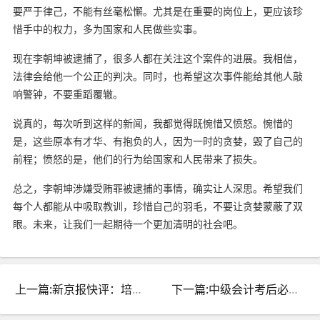
要严于律己，不能有丝毫松懈。尤其是在重要的岗位上，更应该珍
惜手中的权力，多为国家和人民做些实事。
现在李朝坤被逮捕了，很多人都在关注这个案件的进展。我相信，
法律会给他一个公正的判决。同时，也希望这次事件能给其他人敲
响警钟，不要重蹈覆辙。
说真的，每次听到这样的新闻，我都觉得既惋惜又愤怒。惋惜的
是，这些原本有才华、有抱负的人，因为一时的贪婪，毁了自己的
前程；愤怒的是，他们的行为给国家和人民带来了损失。
总之，李朝坤涉嫌受贿罪被逮捕的事情，确实让人深思。希望我们
每个人都能从中吸取教训，珍惜自己的羽毛，不要让贪婪蒙蔽了双
眼。未来，让我们一起期待一个更加清明的社会吧。
上一篇:新京报快评：培训机构资金监管账户不能无人监管，监管漏洞何时补？
下一篇:中级会计考后必看：成绩查询与复核要点，确保顺利通关！