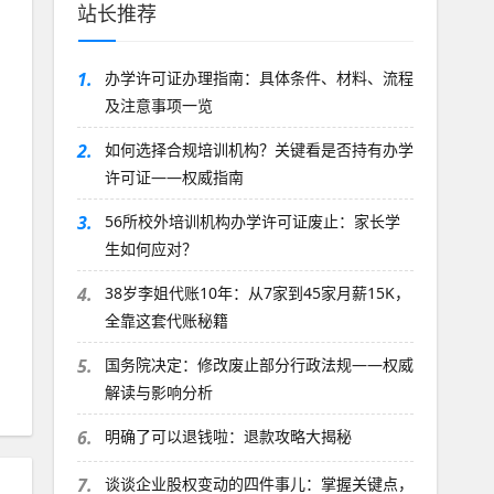
站长推荐
1.
办学许可证办理指南：具体条件、材料、流程
及注意事项一览
2.
如何选择合规培训机构？关键看是否持有办学
许可证——权威指南
3.
56所校外培训机构办学许可证废止：家长学
生如何应对？
4.
38岁李姐代账10年：从7家到45家月薪15K，
全靠这套代账秘籍
5.
国务院决定：修改废止部分行政法规——权威
解读与影响分析
6.
明确了可以退钱啦：退款攻略大揭秘
7.
谈谈企业股权变动的四件事儿：掌握关键点，