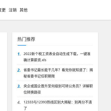
变更
注销
其他
热门推荐
1.
2022新个税工资表全自动生成下载，一键准
确计算薪资.xls
2.
省委书记最长能干几年？看完你就知道了：揭
秘省委书记任职期限
3.
央企或国企晋升至何级别可转公务员？详解职
位转换路径
4.
12333与12393热线区别大揭秘：别再分不清
了