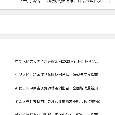
炉，11月1日起正式施行
下一篇:警惕：兼职或代账记账会计乱来风险大，后果严重！
中华人民共和国道路运输条例2023修订版：解读最新规定
中华人民共和国道路运输条例详解：法规与实操指南
新修订的湖南省道路运输条例出台：全面解读最新规定与变化
避雷这些代办机构！办理营业执照才不吃亏的攻略指南
营业执照代办费用揭秘：选正规公司，避免上当指南