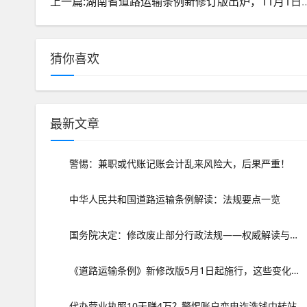
上一篇:湖南省道路运输条例新修订版出
猜你喜欢
最新文章
警惕：兼职或代账记账会计乱来风险大，后果严重！
中华人民共和国道路运输条例解读：法规要点一览
国务院决定：修改废止部分行政法规——权威解读与影响分析
《道路运输条例》新修改版5月1日起施行，这些变化你需要知道
代办营业执照10天赚4万？警惕账户变电诈洗钱中转站