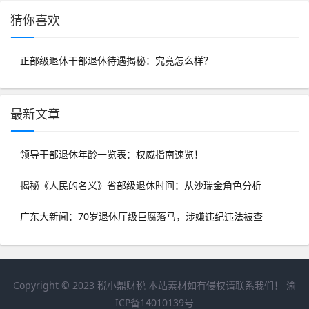
猜你喜欢
正部级退休干部退休待遇揭秘：究竟怎么样？
最新文章
领导干部退休年龄一览表：权威指南速览！
揭秘《人民的名义》省部级退休时间：从沙瑞金角色分析
广东大新闻：70岁退休厅级巨腐落马，涉嫌违纪违法被查
Copyright © 2023
税小鼎财税
本站素材如有侵权请联系我们！
渝
ICP备14010139号