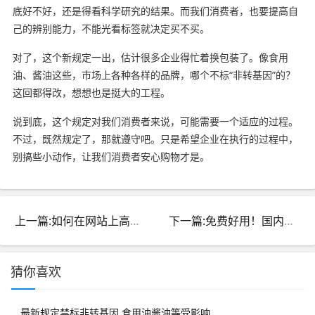
底好不好，还是得看科学研究的结果。而我们消费者，也要提高自
己的辨别能力，不能光看标签就决定买不买。
对了，这个新规定一出，估计很多企业得忙着换包装了。像食用
油、酱油这些，市场上各种各样的品牌，哪个不标“非转基因”的？
这回都得改，想想也是挺大的工程。
说到底，这个规定对我们消费者来说，可能需要一个适应的过程。
不过，既然规定了，那就遵守吧。只是希望企业在执行的过程中，
别搞些小动作，让我们消费者安心购物才是。
上一篇:如何在网站上高效进行专利检索？全面指南来了！
下一篇:免费好用！国内外专利查询网站分享 →精选推荐，助您轻松检索专利信息
猜你喜欢
最新规定禁标非转基因 食用油酱油等受影响